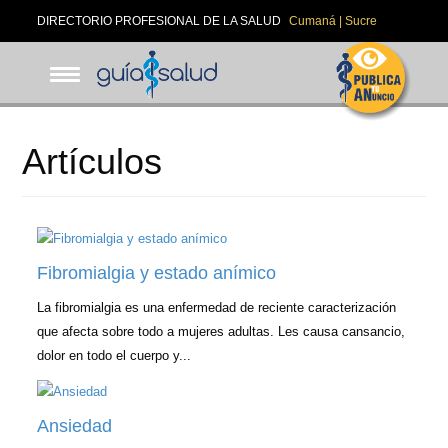
Pasar
DIRECTORIO PROFESIONAL DE LA SALUD
Cumaná | Sucre
al
contenido
principal
Artículos
Fibromialgia y estado anímico
La fibromialgia es una enfermedad de reciente caracterización
que afecta sobre todo a mujeres adultas. Les causa cansancio,
dolor en todo el cuerpo y...
Ansiedad