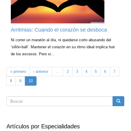
Arritmias: Cuando el corazón se desboca
Ni correr un maratón al día, ni quedarse corto abusando del
‘sillón-ball’. Mantener el corazón en su ritmo ideal implica huir
de los excesos. Pero si...
« primero
‹ anterior
…
2
3
4
5
6
7
8
9
10
Formulario
Buscar
de
Artículos por Especialidades