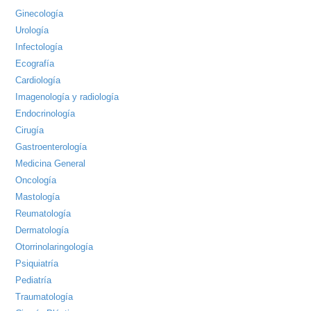
búsqueda
Ginecología
Urología
Infectología
Ecografía
Cardiología
Imagenología y radiología
Endocrinología
Cirugía
Gastroenterología
Medicina General
Oncología
Mastología
Reumatología
Dermatología
Otorrinolaringología
Psiquiatría
Pediatría
Traumatología