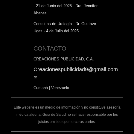
- 21 de Junio del 2025 - Dra. Jennifer
Abanes
Consultas de Urología - Dr. Gustavo
Ugas - 4 de Julio del 2025
CONTACTO
CREACIONES PUBLICIDAD, C.A.
Creacionespublicidad9@gmail.com
(link
sends
Cumaná | Venezuela
e-
mail)
Este website es un medio de información y no constituye asesoría
médica alguna. Guía de Salud no se hace responsable por los
juicios emitidos por terceras partes.