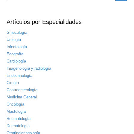
Buscar
de
Artículos por Especialidades
búsqueda
Ginecología
Urología
Infectología
Ecografía
Cardiología
Imagenología y radiología
Endocrinología
Cirugía
Gastroenterología
Medicina General
Oncología
Mastología
Reumatología
Dermatología
Otorrinolaringología