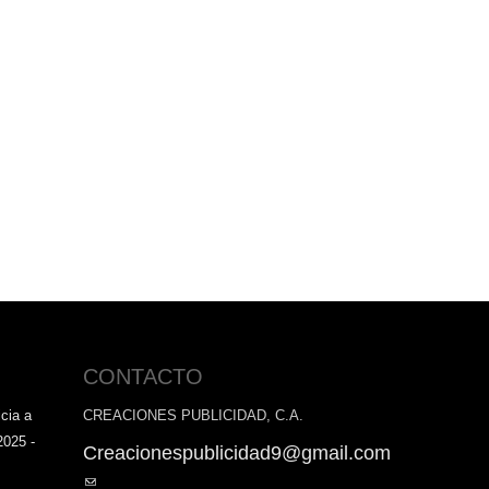
CONTACTO
cia a
CREACIONES PUBLICIDAD, C.A.
2025 -
Creacionespublicidad9@gmail.com
(link