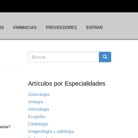
OS
FARMACIAS
PROVEEDORES
ENTRAR
Formulario
Buscar
de
Artículos por Especialidades
búsqueda
Ginecología
Urología
Infectología
Ecografía
Cardiología
astia?
Imagenología y radiología