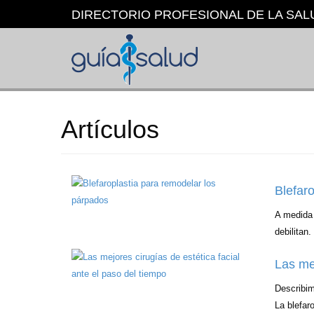
Pasar
DIRECTORIO PROFESIONAL DE LA SAL
al
contenido
principal
Artículos
Blefar
A medida 
debilitan
Las mej
Describim
La blefaro