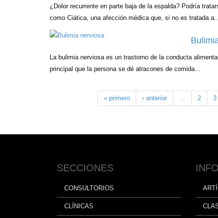
¿Dolor recurrente en parte baja de la espalda? Podría trat
como Ciática, una afección médica que, si no es tratada a..
Bulimi
La bulimia nerviosa es un trastorno de la conducta alimenta
principal que la persona se dé atracones de comida...
« primero
‹ anterior
…
2
3
SECCIONES
INF
CONSULTORIOS
ART
CLÍNICAS
CLA