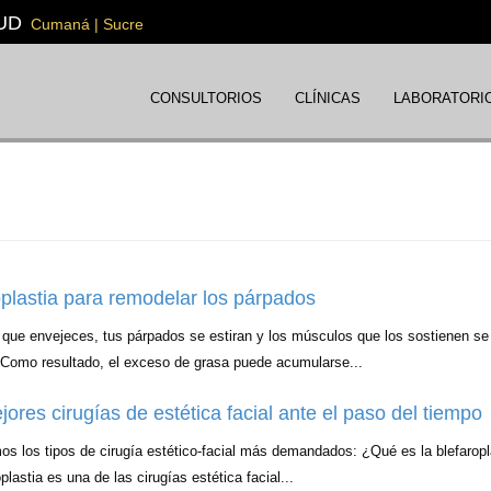
UD
Cumaná | Sucre
CONSULTORIOS
CLÍNICAS
LABORATORI
oplastia para remodelar los párpados
que envejeces, tus párpados se estiran y los músculos que los sostienen se
. Como resultado, el exceso de grasa puede acumularse...
ores cirugías de estética facial ante el paso del tiempo
os los tipos de cirugía estético-facial más demandados: ¿Qué es la blefaropl
plastia es una de las cirugías estética facial...