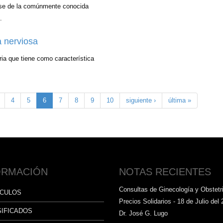
arse de la comúnmente conocida
.
a nerviosa
ria que tiene como característica
4
5
6
7
8
9
10
siguiente ›
última »
ORMACIÓN
NOTAS RECIENTES
Consultas de Ginecología y Obstetri
ÍCULOS
Precios Solidarios - 18 de Julio del 
SIFICADOS
Dr. José G. Lugo