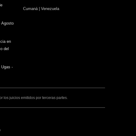
sends
de
Cumaná | Venezuela
e-
mail)
- Agosto
icia en
o del
o Ugas -
los juicios emitidos por terceras partes.
ink