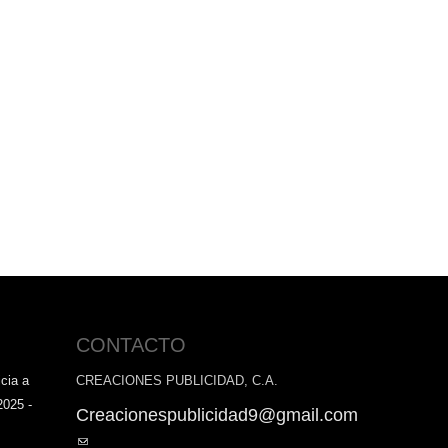
CONTACTO
cia a
CREACIONES PUBLICIDAD, C.A.
2025 -
Creacionespublicidad9@gmail.com
(link