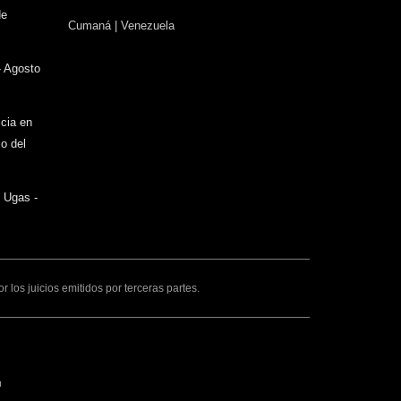
sends
de
Cumaná | Venezuela
e-
mail)
- Agosto
icia en
o del
o Ugas -
los juicios emitidos por terceras partes.
ink