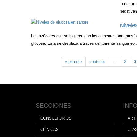
Tener un 
negativam
Nivele
Los azúcares que se ingieren con los alimentos son transf
glucosa. Ésta se desplaza a través del torrente sanguíneo..
« primero
‹ anterior
…
2
3
SECCIONES
INF
CONSULTORIOS
ART
CLÍNICAS
CLA