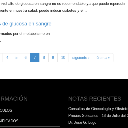
nivel alto de glucosa en sangre no es recomendable ya que puede repercutir
ente en nuestra salud; puede inducir diabetes y el...
s de glucosa en sangre
ormados por el metabolismo en
.
4
5
6
7
8
9
10
siguiente ›
última »
ORMACIÓN
NOTAS RECIENTES
Consultas de Ginecología y Obstetri
ÍCULOS
Precios Solidarios - 18 de Julio del 
SIFICADOS
Dr. José G. Lugo