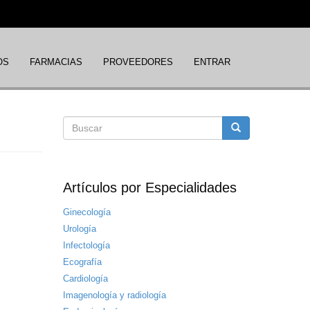
OS
FARMACIAS
PROVEEDORES
ENTRAR
Formulario
Buscar
de
Artículos por Especialidades
búsqueda
Ginecología
Urología
Infectología
Ecografía
Cardiología
Imagenología y radiología