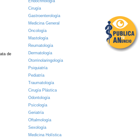
Endocrinología
Cirugía
Gastroenterología
Medicina General
Oncología
Mastología
Reumatología
Dermatología
rata de
Otorrinolaringología
Psiquiatría
Pediatría
Traumatología
Cirugía Plástica
Odontología
Psicología
Geriatría
Oftalmología
Sexología
Medicina Holística